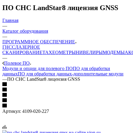
ПО CHC LandStar8 лицензия GNSS
Главная
—
Каталог оборудования
—
ПРОГРАММНОЕ ОБЕСПЕЧЕНИЕ
ГНСС
ЛАЗЕРНОЕ
СКАНИРОВАНИЕ
ТАХЕОМЕТРЫ
НИВЕЛИРЫ
МОДЕМЫ
АК
—
Полевое ПО
Модули и опции для полевого ПО
ПО для обработки
данных
ПО для обработки данных-дополнительные модули
—
ПО CHC LandStar8 лицензия GNSS
Артикул:
4109-020-227