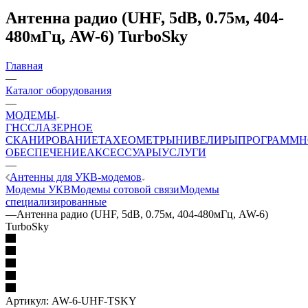
Антенна радио (UHF, 5dB, 0.75м, 404-
480мГц, AW-6) TurboSky
Главная
—
Каталог оборудования
—
МОДЕМЫ
ГНСС
ЛАЗЕРНОЕ
СКАНИРОВАНИЕ
ТАХЕОМЕТРЫ
НИВЕЛИРЫ
ПРОГРАММН
ОБЕСПЕЧЕНИЕ
АКСЕССУАРЫ
УСЛУГИ
—
Антенны для УКВ-модемов
Модемы УКВ
Модемы сотовой связи
Модемы
специализированные
—
Антенна радио (UHF, 5dB, 0.75м, 404-480мГц, AW-6)
TurboSky
Артикул:
AW-6-UHF-TSKY